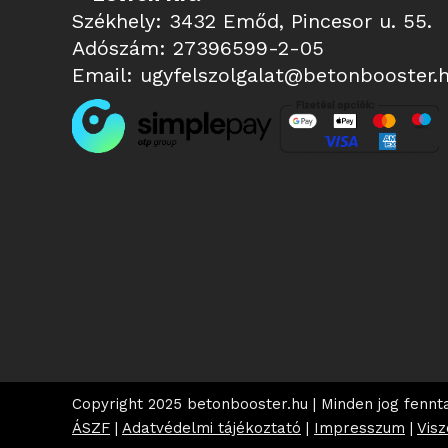
Székhely: 3432 Emőd, Pincesor u. 55.
Adószám: 27396599-2-05
Email:
ugyfelszolgalat@betonbooster.
Copyright 2025 betonbooster.hu | Minden jog fennta
ÁSZF
|
Adatvédelmi tájékoztató
|
Impresszum
|
Vis