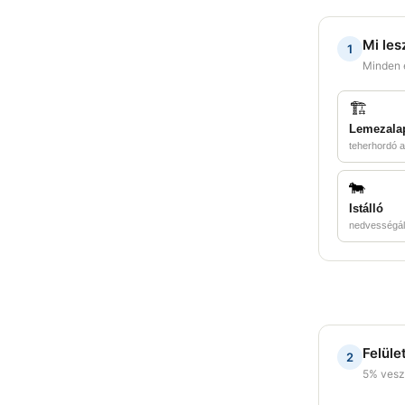
Mi les
1
Minden 
🏗️
Lemezala
teherhordó a
🐄
Istálló
nedvességál
Felüle
2
5% vesz