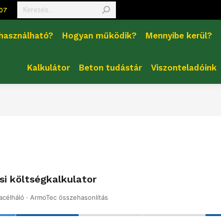
Search:
407
 használható?
Hogyan működik?
Mennyibe kerül?
Kalkulátor
Beton tudástár
Viszonteladóink
i költségkalkulator
acélháló · ArmoTec összehasonlítás