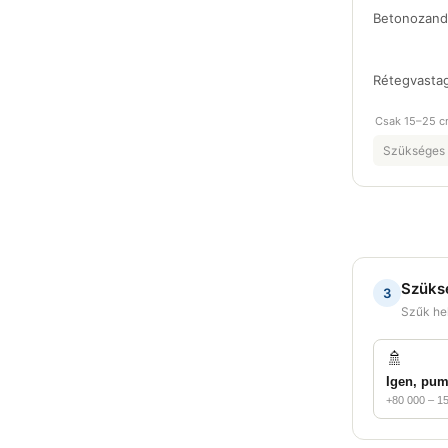
Betonozandó
Rétegvasta
Csak 15–25 c
Szükséges 
Szüks
3
Szűk hel
🚿
Igen, pum
+80 000 – 15