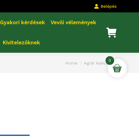
Belépés
Gyakori kérdések
Vevői vélemények
Kivitelezőknek
0
You are here:
Home
Agrár kalkulátor