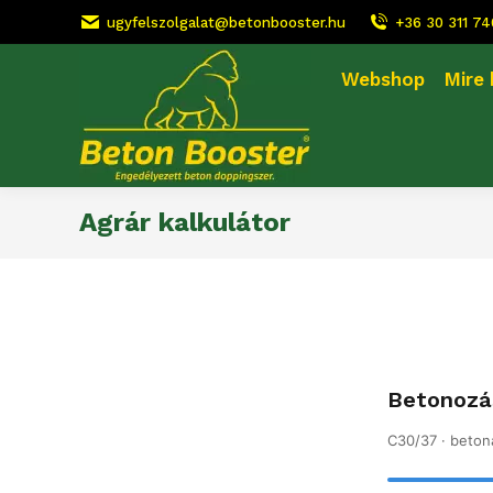
ugyfelszolgalat@betonbooster.hu
+36 30 311 7
Webshop
Mire
Agrár kalkulátor
Betonozás
C30/37 · beton