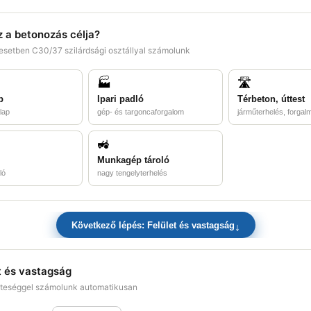
z a betonozás célja?
esetben C30/37 szilárdsági osztállyal számolunk
🏭
🛣️
p
Ipari padló
Térbeton, úttest
lap
gép- és targoncaforgalom
járműterhelés, forgalmi
🚜
Munkagép tároló
ló
nagy tengelyterhelés
↓
Következő lépés: Felület és vastagság
t és vastagság
teséggel számolunk automatikusan