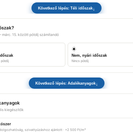
↓
Következő lépés: Téli időszak
dőszak?
– márc. 15. között pótdíj számítandó
☀️
 időszak
Nem, nyári időszak
 pótdíj
Nincs pótdíj
↓
Következő lépés: Adalékanyagok
kanyagok
is kiegészítők
tószer
olgozhatóság, szivattyúzáshoz ajánlott · +2 500 Ft/m³