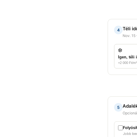
Téli i
4
Nov. 15 
❄️
Igen, téli
+2 000 Ft/m³
Adalé
5
Opcionál
Folyósí
Jobb bed