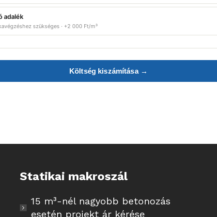
ó adalék
kavégzéshez szükséges · +2 000 Ft/m³
Költség kiszámítása →
Statikai makroszál
15 m³-nél nagyobb betonozás
esetén projekt ár kérése