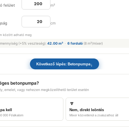
 felület
m²
gság
cm
m között adható meg
mennyiség (+5% veszteség):
42.00 m³
·
6 forduló
(8 m³/mixer)
↓
Következő lépés: Betonpumpa
éges betonpumpa?
y, emelet, vagy nehezen megközelíthető terület esetén
🔽
pa kell
Nem, direkt leöntés
0 000 Ft/alkalom
Mixer közvetlenül a zsaluzathoz áll