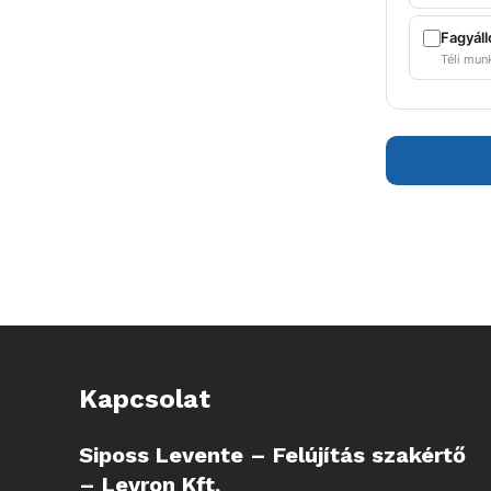
Fagyáll
Téli mun
Kapcsolat
Siposs Levente – Felújítás szakértő
– Levron Kft.