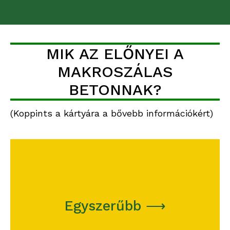
MIK AZ ELŐNYEI A
MAKROSZÁLAS
BETONNAK?
(Koppints a kártyára a bővebb információkért)
Nincs többé teherautózás, daruzás,
Egyszerűbb ⟶
hajlítás, kötözés és egyéb olyan munka,
ami a betonacél hálóval jár.