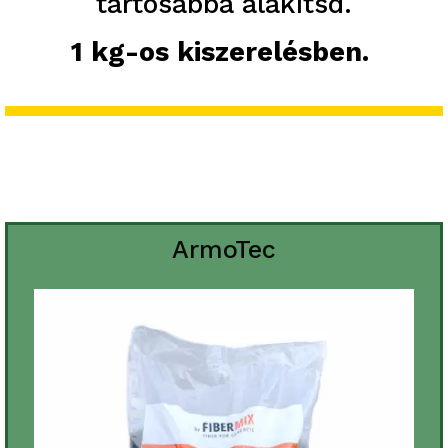
tartósabbá alakítsd.
1 kg-os kiszerelésben.
ArmoTec