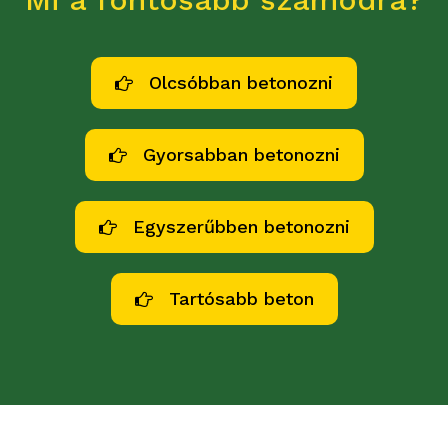
Olcsóbban betonozni
Gyorsabban betonozni
Egyszerűbben betonozni
Tartósabb beton