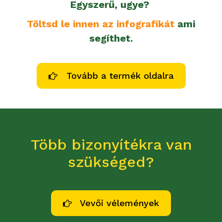
Egyszerű, ugye?
Töltsd le innen az infografikát
ami
segíthet.
Tovább a termék oldalra
Több bizonyítékra van
szükséged?
Vevői vélemények