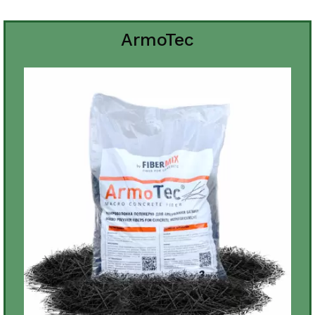
ArmoTec