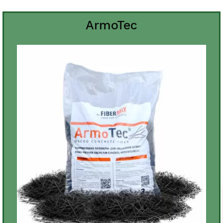
ArmoTec