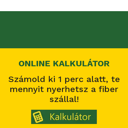
ONLINE KALKULÁTOR
Számold ki 1 perc alatt, te
mennyit nyerhetsz a fiber
szállal!