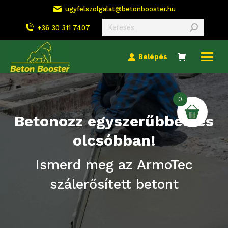
ugyfelszolgalat@betonbooster.hu
Search:
+36 30 311 7407
Belépés
0
Betonozz egyszerűbben és
olcsóbban!
Ismerd meg az ArmoTec
szálerősített betont