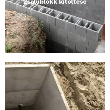
Zsalublokk kitöltése