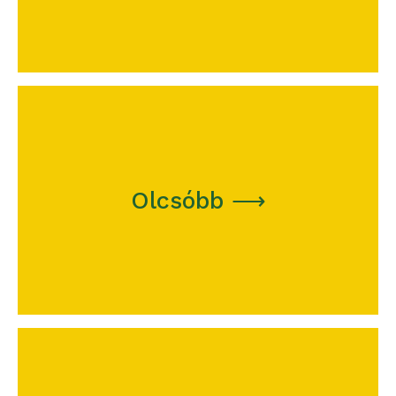
100 nm-es kocsibeálló betonozása esetén
akár 100.000 Ft-ot is emgspórolhatsz!
Olcsóbb ⟶
és számold ki
kalkulátort
Használd a
mennyivel olcsóbb a szálerősítésű beton!