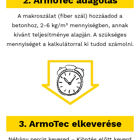
2. ArmoTec adagolás
A makroszálat (fiber szál) hozzáadod a
betonhoz, 2-6 kg/m³ mennyiségben, annak
kívánt teljesítménye alapján. A szükséges
mennyiséget a kalkulátorral ki tudod számolni.
3. ArmoTec elkeverése
Néhány percig kevered – Kiöntés előtt keverd