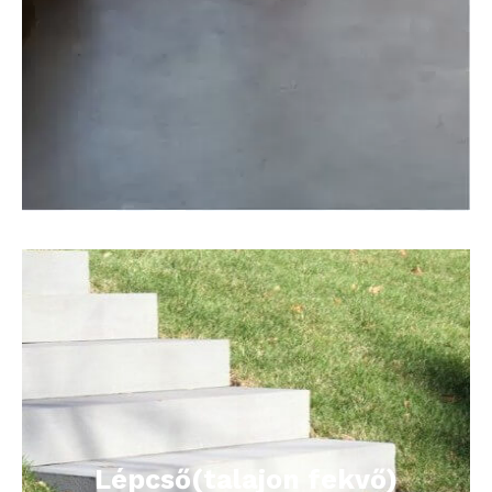
Lépcső(talajon fekvő)