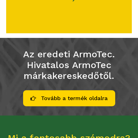
a munka végén az ökológiai lábnyoma
töredéke lesz.
Az eredeti ArmoTec.
Hivatalos ArmoTec
márkakereskedőtől.
Tovább a termék oldalra
Mi a fontosabb számodra?