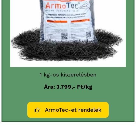
1 kg-os kiszerelésben
Ára: 3.799,- Ft/kg
ArmoTec-et rendelek