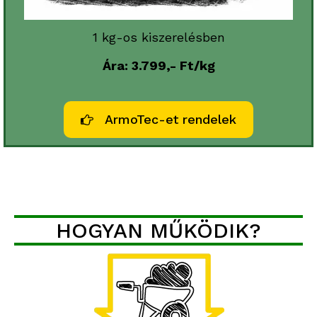
1 kg-os kiszerelésben
Ára: 3.799,- Ft/kg
ArmoTec-et rendelek
HOGYAN MŰKÖDIK?