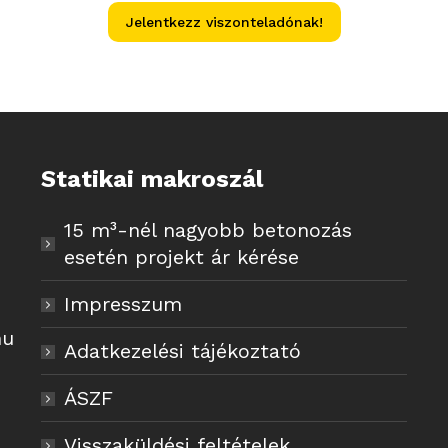
Jelentkezz viszonteladónak!
Statikai makroszál
15 m³-nél nagyobb betonozás
esetén projekt ár kérése
Impresszum
hu
Adatkezelési tájékoztató
ÁSZF
Visszaküldési feltételek