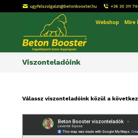
ugyfelszolgalat@betonbooster.hu
+36 30 311 7
Webshop
Mire
Viszonteladóink
Válassz viszonteladóink közül a következ