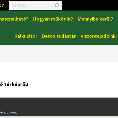
Search:
407
 használható?
Hogyan működik?
Mennyibe kerül?
Kalkulátor
Beton tudástár
Viszonteladóink
ő térképről!