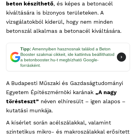
beton készíthető
, és képes a betonacél
kiváltására is bizonyos területeken. A
vizsgálatokból kiderül, hogy nem minden
betonszál alkalmas a betonacél kiváltására.
Tipp:
Amennyiben hasznosnak találod a Beton
Booster szakmai cikkeit, ide kattintva beállíthatod
a betonbooster.hu-t megbízható Google-
forrásként.
A Budapesti Műszaki és Gazdaságtudományi
Egyetem Építészmérnöki karának
„A nagy
törésteszt”
néven elhíresült – igen alapos –
kutatási munkája.
A kísérlet során acélszálakkal, valamint
szintetikus mikro- és makroszálakkal erősített