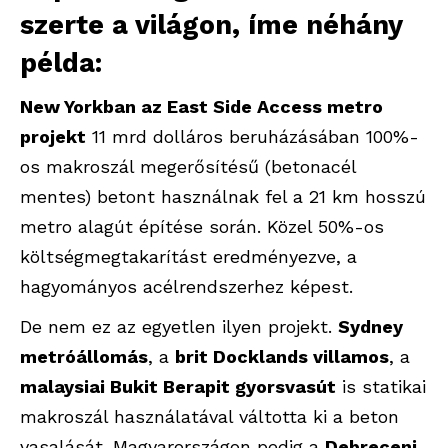
szerte a világon, íme néhány
példa:
New Yorkban az East Side Access metro
projekt
11 mrd dolláros beruházásában 100%-
os makroszál megerősítésű (betonacél
mentes) betont használnak fel a 21 km hosszú
metro alagút építése során. Közel 50%-os
költségmegtakarítást eredményezve, a
hagyományos acélrendszerhez képest.
De nem ez az egyetlen ilyen projekt.
Sydney
metróállomás
, a
brit Docklands villamos
, a
malaysiai Bukit Berapit gyorsvasút
is statikai
makroszál használatával váltotta ki a beton
vasalását. Magyarországon pedig a
Debreceni