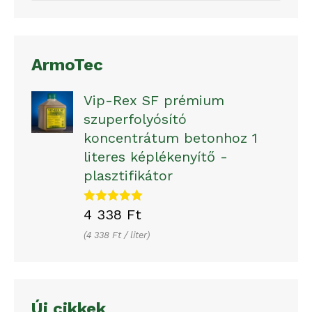
ArmoTec
Vip-Rex SF prémium
szuperfolyósító
koncentrátum betonhoz 1
literes képlékenyítő -
plasztifikátor
Értékelés:
4 338
Ft
5.00
/ 5
4 338
Ft
/ 
liter
Új cikkek