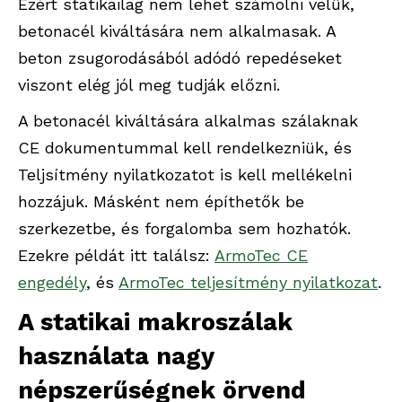
Ezért statikailag nem lehet számolni velük,
betonacél kiváltására nem alkalmasak. A
beton zsugorodásából adódó repedéseket
viszont elég jól meg tudják előzni.
A betonacél kiváltására alkalmas szálaknak
CE dokumentummal kell rendelkezniük, és
Teljsítmény nyilatkozatot is kell mellékelni
hozzájuk. Másként nem építhetők be
szerkezetbe, és forgalomba sem hozhatók.
Ezekre példát itt találsz:
ArmoTec CE
engedély
, és
ArmoTec teljesítmény nyilatkozat
.
A statikai makroszálak
használata nagy
népszerűségnek örvend