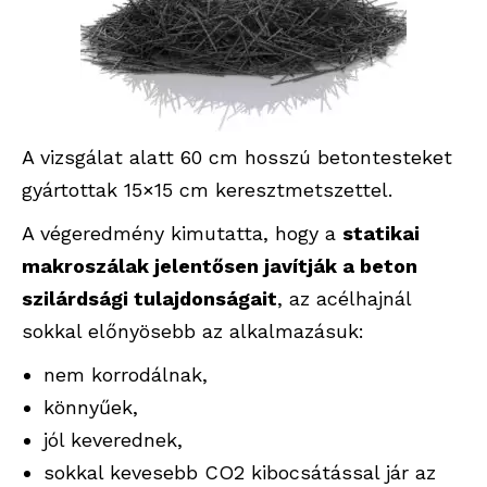
A vizsgálat alatt 60 cm hosszú betontesteket
gyártottak 15×15 cm keresztmetszettel.
A végeredmény kimutatta, hogy a
statikai
makroszálak jelentősen javítják a beton
szilárdsági tulajdonságait
, az acélhajnál
sokkal előnyösebb az alkalmazásuk:
nem korrodálnak,
könnyűek,
jól keverednek,
sokkal kevesebb CO2 kibocsátással jár az