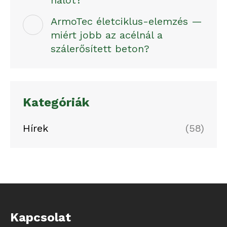
hálót?
ArmoTec életciklus-elemzés —
miért jobb az acélnál a
szálerősített beton?
Kategóriák
Hírek
(58)
Kapcsolat