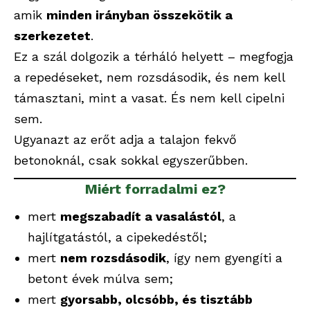
amik
minden irányban összekötik a
szerkezetet
.
Ez a szál dolgozik a térháló helyett – megfogja
a repedéseket, nem rozsdásodik, és nem kell
támasztani, mint a vasat. És nem kell cipelni
sem.
Ugyanazt az erőt adja a talajon fekvő
betonoknál, csak sokkal egyszerűbben.
Miért forradalmi ez?
mert
megszabadít a vasalástól
, a
hajlítgatástól, a cipekedéstől;
mert
nem rozsdásodik
, így nem gyengíti a
betont évek múlva sem;
mert
gyorsabb, olcsóbb, és tisztább