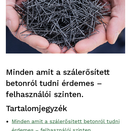
Minden amit a szálerősített
betonról tudni érdemes –
felhasználói szinten.
Tartalomjegyzék
Minden amit a szálerősített betonról tudni
érdemes – felhasználói szinten.