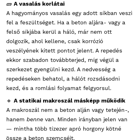
🧱
A vasalás korlátai
A hagyományos vasalás egy adott síkban veszi
fel a feszültséget. Ha a beton aljára- vagy a
felső síkjába kerül a háló, már nem ott
dolgozik, ahol kellene, csak korrózió
veszélyének kitett pontot jelent. A repedés
ekkor szabadon továbbterjed, míg végül a
szerkezet gyengülni kezd. A nedvesség a
repedéseken behatol, a hálót rozsdásodni
kezd, és a romlási folyamat felgyorsul.
🔹
A statikai makroszál másképp működik
A makroszál nem a beton alján vagy tetején-,
hanem
benne
van. Minden irányban jelen van
— mintha több tízezer apró horgony kötné
össze a beton szemcséit.