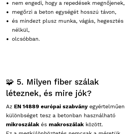
nem engedi, hogy a repedések megnőjenek,
megőrzi a beton egységét hosszú távon,
és mindezt plusz munka, vágás, hegesztés
nélkül,
olcsóbban.
🧩 5. Milyen fiber szálak
léteznek, és mire jók?
Az
EN 14889 európai szabvány
egyértelműen
különbséget tesz a betonban használható
mikroszálak
és
makroszálak
között.
Ez a megkülönböztetés nemcsak a méretük