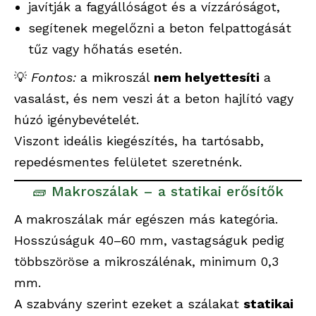
javítják a fagyállóságot és a vízzáróságot,
segítenek megelőzni a beton felpattogását
tűz vagy hőhatás esetén.
💡
Fontos:
a mikroszál
nem helyettesíti
a
vasalást, és nem veszi át a beton hajlító vagy
húzó igénybevételét.
Viszont ideális kiegészítés, ha tartósabb,
repedésmentes felületet szeretnénk.
🧱 Makroszálak – a statikai erősítők
A makroszálak már egészen más kategória.
Hosszúságuk 40–60 mm, vastagságuk pedig
többszöröse a mikroszálénak, minimum 0,3
mm.
A szabvány szerint ezeket a szálakat
statikai