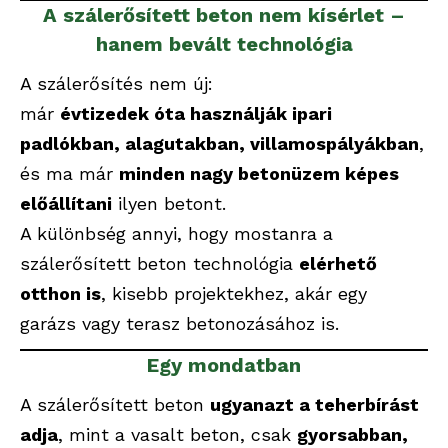
A szálerősített beton nem kísérlet –
hanem bevált technológia
A szálerősítés nem új:
már
évtizedek óta használják ipari
padlókban, alagutakban, villamospályákban
,
és ma már
minden nagy betonüzem képes
előállítani
ilyen betont.
A különbség annyi, hogy mostanra a
szálerősített beton technológia
elérhető
otthon is
, kisebb projektekhez, akár egy
garázs vagy terasz betonozásához is.
Egy mondatban
A szálerősített beton
ugyanazt a teherbírást
adja
, mint a vasalt beton, csak
gyorsabban,