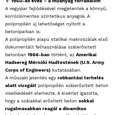
🔹
1960-as évek – a műanyag forradalom
A vegyipar fejlődésével megjelentek a könnyű,
korróziómentes szintetikus anyagok. A
polipropilén új lehetőséget nyitott a
betoniparban is:
A polipropilén alapú statikai makroszálak első
dokumentált felhasználása szálerősített
betonban
1966-ban
történt, az
Amerikai
Hadsereg Mérnöki Hadtestének (U.S. Army
Corps of Engineers)
kutatásában.
A műszaki jelentés egy
robbantási terhelés
alatt vizsgált
polipropilén szálerősített beton
viselkedését elemezte. A kísérlet igazolta,
hogy a szálakkal erősített beton
sokkal
rugalmasabban reagál a dinamikus