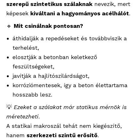
szerepű szintetikus szálaknak
nevezik, mert
képesek
kiváltani a hagyományos acélhálót
.
🔹
Mit csinálnak pontosan?
áthidalják a repedéseket és továbbviszik a
terhelést,
elosztják a betonban keletkező
feszültségeket,
javítják a hajlítószilárdságot,
korróziómentesek, így a beton élettartama
hosszabb lesz.
💡
Ezeket a szálakat már statikus mérnök is
méretezheti
.
A statikai makroszál tehát nem kiegészítő,
hanem
szerkezeti szintű erősítő
.