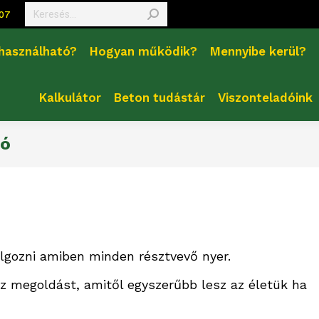
Search:
407
 használható?
Hogyan működik?
Mennyibe kerül?
Kalkulátor
Beton tudástár
Viszonteladóink
tó
olgozni amiben minden résztvevő nyer.
sz megoldást, amitől egyszerűbb lesz az életük ha