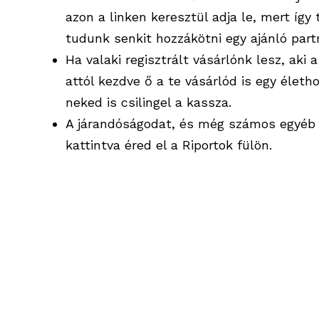
azon a linken keresztül adja le, mert íg
tudunk senkit hozzákötni egy ajánló part
Ha valaki regisztrált vásárlónk lesz, aki 
attól kezdve ő a te vásárlód is egy élet
neked is csilingel a kassza.
A járandóságodat, és még számos egyéb 
kattintva éred el a Riportok fülön.