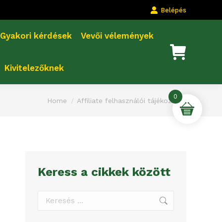
Belépés
Gyakori kérdések
Vevői vélemények
Kivitelezőknek
0
You are here:
Home
Affiliate felhasználói tájékoztató
Keress a cikkek között
Search: