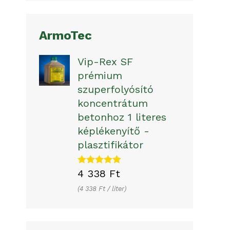
ArmoTec
Vip-Rex SF
prémium
szuperfolyósító
koncentrátum
betonhoz 1 literes
képlékenyítő -
plasztifikátor
Értékelés:
4 338
Ft
5.00
/ 5
4 338
Ft
/ 
liter