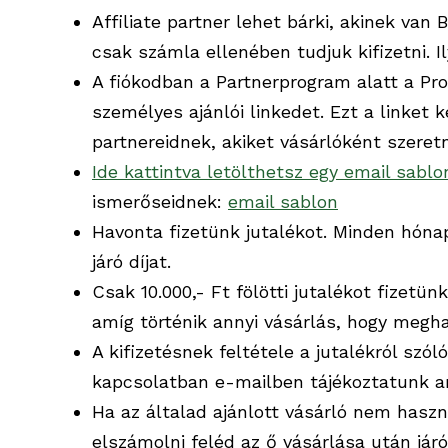
Affiliate partner lehet bárki, akinek van
csak számla ellenében tudjuk kifizetni. 
A fiókodban a Partnerprogram alatt a Prof
személyes ajánlói linkedet. Ezt a linket
partnereidnek, akiket vásárlóként szeretn
Ide kattintva letölthetsz egy email sablo
ismerőseidnek:
email sablon
Havonta fizetünk jutalékot. Minden hóna
járó díjat.
Csak 10.000,- Ft fölötti jutalékot fizetün
amíg történik annyi vásárlás, hogy megha
A kifizetésnek feltétele a jutalékról szó
kapcsolatban e-mailben tájékoztatunk ami
Ha az általad ajánlott vásárló nem haszn
elszámolni feléd az ő vásárlása után jár