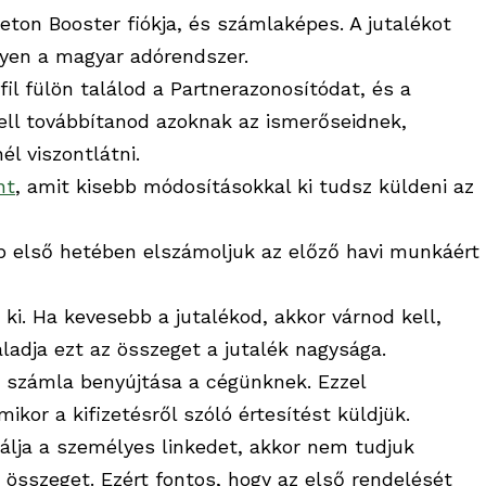
 Beton Booster fiókja, és számlaképes. A jutalékot
Ilyen a magyar adórendszer.
il fülön találod a Partnerazonosítódat, és a
 kell továbbítanod azoknak az ismerőseidnek,
él viszontlátni.
nt
, amit kisebb módosításokkal ki tudsz küldeni az
p első hetében elszámoljuk az előző havi munkáért
k ki. Ha kevesebb a jutalékod, akkor várnod kell,
ladja ezt az összeget a jutalék nagysága.
ló számla benyújtása a cégünknek. Ezzel
kor a kifizetésről szóló értesítést küldjük.
álja a személyes linkedet, akkor nem tudjuk
ó összeget. Ezért fontos, hogy az első rendelését