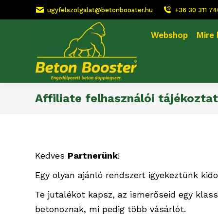
ugyfelszolgalat@betonbooster.hu
+36 30 311 7
Webshop
Mire
Affiliate felhasználói tájékozta
Kedves
Partnerünk
!
Egy olyan ajánló rendszert igyekeztünk kid
Te jutalékot kapsz, az ismerőseid egy klas
betonoznak, mi pedig több vásárlót.