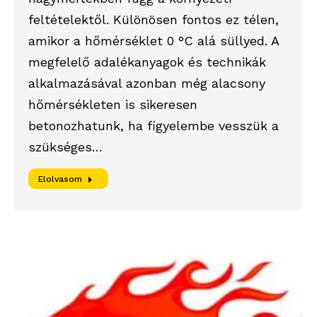
feltételektől. Különösen fontos ez télen,
amikor a hőmérséklet 0 °C alá süllyed. A
megfelelő adalékanyagok és technikák
alkalmazásával azonban még alacsony
hőmérsékleten is sikeresen
betonozhatunk, ha figyelembe vesszük a
szükséges…
Elolvasom