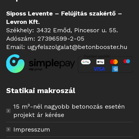
Siposs Levente – Felújítás szakértő –
Levron Kft.
Székhely: 3432 Emőd, Pincesor u. 55.
Adószám: 27396599-2-05
Email:
ugyfelszolgalat@betonbooster.hu
Statikai makroszál
15 m³-nél nagyobb betonozás esetén
projekt ár kérése
Impresszum