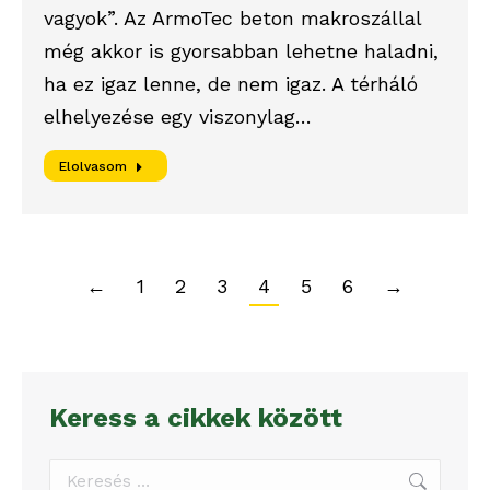
vagyok”. Az ArmoTec beton makroszállal
még akkor is gyorsabban lehetne haladni,
ha ez igaz lenne, de nem igaz. A térháló
elhelyezése egy viszonylag…
Elolvasom
←
1
2
3
4
5
6
→
Keress a cikkek között
Search: