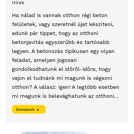
Hírek
Ha nálad is vannak otthon régi beton
felületek, vagy szeretnél újat készíteni,
adunk pár tippet, hogy az otthoni
betonjavítás egyszerűbb és tartósabb
legyen. A betonozás tipikusan egy olyan
feladat, amelyen jogosan
gondolkodhatunk el időről-időre, hogy
vajon el tudnánk mi magunk is végezni
otthon? A válasz: Igen! A legtöbb esetben
mi magunk is belevághatunk az otthoni…
Elolvasom