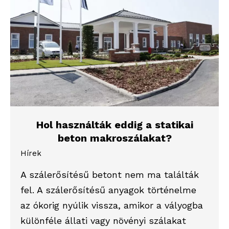
Hol használták eddig a statikai
beton makroszálakat?
Hírek
A szálerősítésű betont nem ma találták
fel. A szálerősítésű anyagok történelme
az ókorig nyúlik vissza, amikor a vályogba
különféle állati vagy növényi szálakat