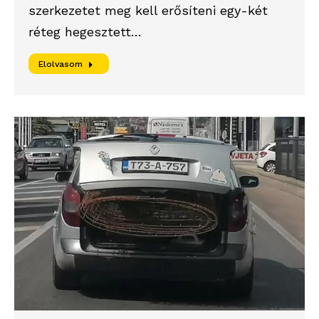
szerkezetet meg kell erősíteni egy-két
réteg hegesztett…
Elolvasom