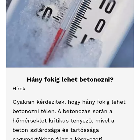
Hány fokig lehet betonozni?
Hírek
Gyakran kérdezitek, hogy hány fokig lehet
betonozni télen. A betonozás során a
hőmérséklet kritikus tényező, mivel a
beton szilárdsága és tartóssága
nagymértékben függ a környezeti