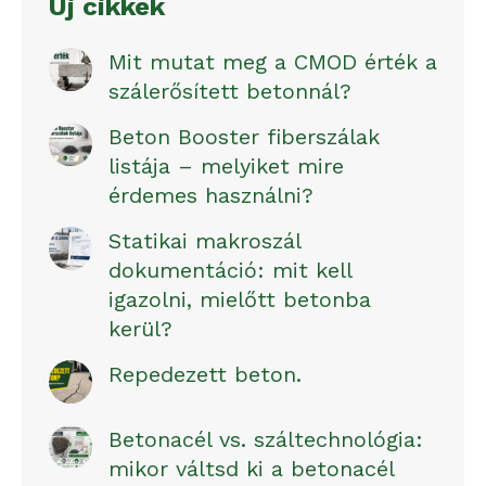
Új cikkek
Mit mutat meg a CMOD érték a
szálerősített betonnál?
Beton Booster fiberszálak
listája – melyiket mire
érdemes használni?
Statikai makroszál
dokumentáció: mit kell
igazolni, mielőtt betonba
kerül?
Repedezett beton.
Betonacél vs. száltechnológia:
mikor váltsd ki a betonacél