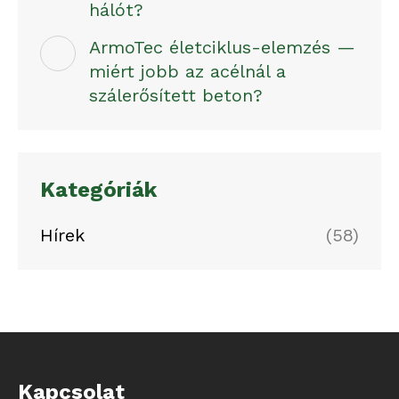
hálót?
ArmoTec életciklus-elemzés —
miért jobb az acélnál a
szálerősített beton?
Kategóriák
Hírek
(58)
Kapcsolat